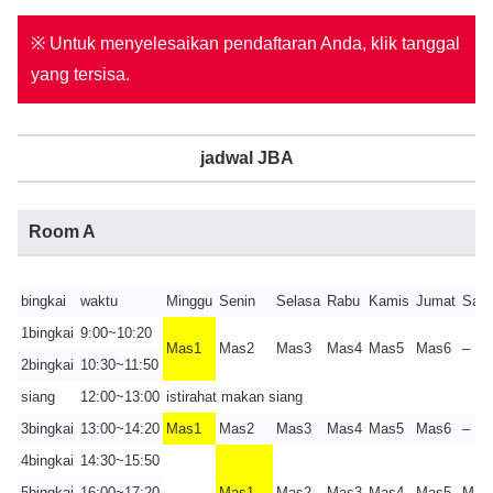
※ Untuk menyelesaikan pendaftaran Anda, klik tanggal
yang tersisa.
jadwal JBA
Room A
bingkai
waktu
Minggu
Senin
Selasa
Rabu
Kamis
Jumat
Sabt
1bingkai
9:00~10:20
Mas1
Mas2
Mas3
Mas4
Mas5
Mas6
–
2bingkai
10:30~11:50
siang
12:00~13:00
istirahat makan siang
3bingkai
13:00~14:20
Mas1
Mas2
Mas3
Mas4
Mas5
Mas6
–
4bingkai
14:30~15:50
5bingkai
16:00~17:20
–
Mas1
Mas2
Mas3
Mas4
Mas5
Mas