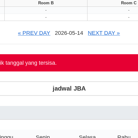
Room B
Room C
-
-
-
-
« PREV DAY
2026-05-14
NEXT DAY »
k tanggal yang tersisa.
jadwal JBA
inggu
Senin
Selasa
Rabu