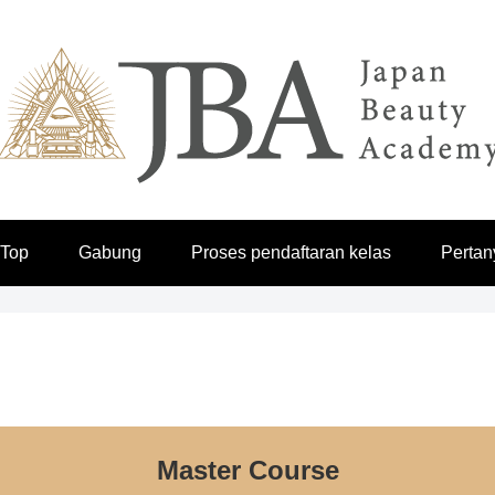
 Top
Gabung
Proses pendaftaran kelas
Pertan
Master Course