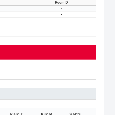
Room D
-
-
Kamis
Jumat
Sabtu