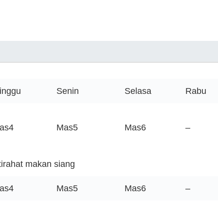
inggu
Senin
Selasa
Rabu
as4
Mas5
Mas6
–
stirahat makan siang
as4
Mas5
Mas6
–