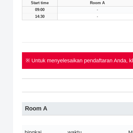
Start time
Room A
09:00
-
14:30
-
※ Untuk menyelesaikan pendaftaran Anda, kli
Room A
bingkai
waktu
M