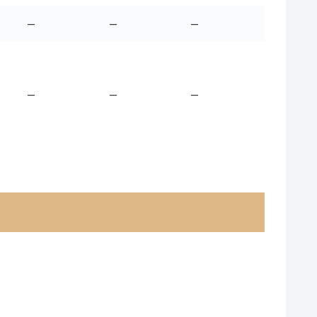
–
–
–
–
–
–