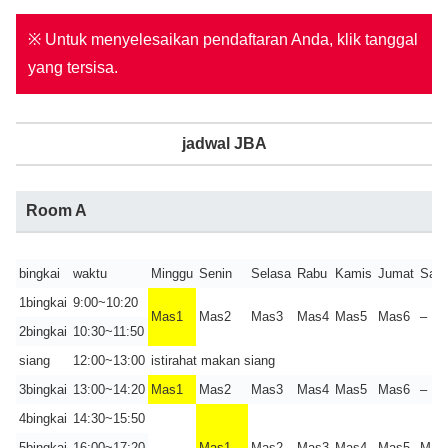
※ Untuk menyelesaikan pendaftaran Anda, klik tanggal
yang tersisa.
jadwal JBA
Room A
bingkai
waktu
Minggu
Senin
Selasa
Rabu
Kamis
Jumat
Sabt
1bingkai
9:00~10:20
Mas1
Mas2
Mas3
Mas4
Mas5
Mas6
–
2bingkai
10:30~11:50
siang
12:00~13:00
istirahat makan siang
3bingkai
13:00~14:20
Mas1
Mas2
Mas3
Mas4
Mas5
Mas6
–
4bingkai
14:30~15:50
5bingkai
16:00~17:20
–
Mas1
Mas2
Mas3
Mas4
Mas5
Mas