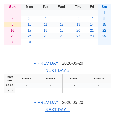
Sun
Mon
Tue
Wed
Thu
Fri
Sat
1
2
3
4
5
6
7
8
9
10
11
12
13
14
15
16
17
18
19
20
21
22
23
24
25
26
27
28
29
30
31
« PREV DAY
2026-05-20
NEXT DAY »
Start
Room A
Room B
Room C
Room D
time
09:00
-
-
-
-
14:30
-
-
-
-
« PREV DAY
2026-05-20
NEXT DAY »