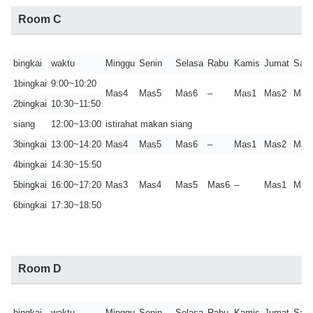
Room C
bingkai
waktu
Minggu
Senin
Selasa
Rabu
Kamis
Jumat
Sabt
1bingkai
9:00~10:20
Mas4
Mas5
Mas6
–
Mas1
Mas2
Mas
2bingkai
10:30~11:50
siang
12:00~13:00
istirahat makan siang
3bingkai
13:00~14:20
Mas4
Mas5
Mas6
–
Mas1
Mas2
Mas
4bingkai
14:30~15:50
5bingkai
16:00~17:20
Mas3
Mas4
Mas5
Mas6
–
Mas1
Mas
6bingkai
17:30~18:50
Room D
bingkai
waktu
Minggu
Senin
Selasa
Rabu
Kamis
Jumat
Sabt