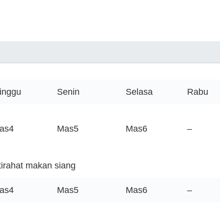
inggu
Senin
Selasa
Rabu
as4
Mas5
Mas6
–
stirahat makan siang
as4
Mas5
Mas6
–