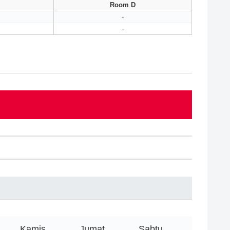
Room D
-
-
Kamis
Jumat
Sabtu