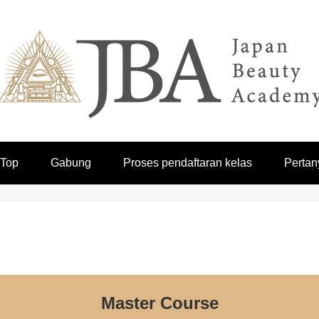
 Top
Gabung
Proses pendaftaran kelas
Pertan
Master Course