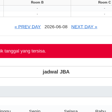
Room B
Room C
-
-
-
-
« PREV DAY
2026-06-08
NEXT DAY »
k tanggal yang tersisa.
jadwal JBA
inggu
Senin
Selasa
Rabu