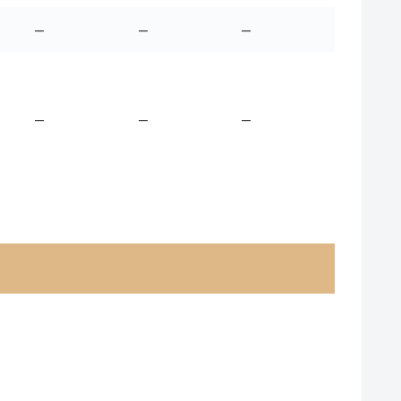
–
–
–
–
–
–