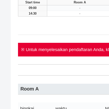
Start time
Room A
09:00
-
14:30
-
※ Untuk menyelesaikan pendaftaran Anda, kli
Room A
bingkai
waktu
M