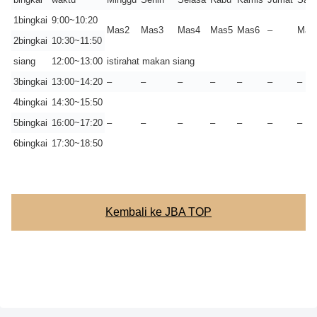
1bingkai
9:00~10:20
Mas2
Mas3
Mas4
Mas5
Mas6
–
Mas
2bingkai
10:30~11:50
siang
12:00~13:00
istirahat makan siang
3bingkai
13:00~14:20
–
–
–
–
–
–
–
4bingkai
14:30~15:50
5bingkai
16:00~17:20
–
–
–
–
–
–
–
6bingkai
17:30~18:50
Kembali ke JBA TOP