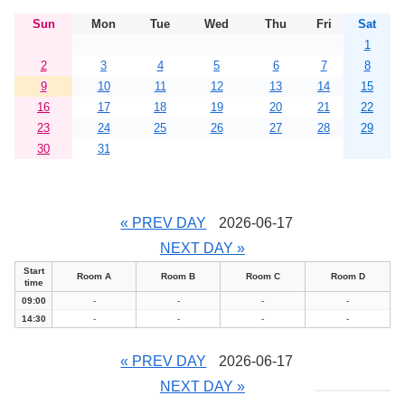
Sun
Mon
Tue
Wed
Thu
Fri
Sat
1
2
3
4
5
6
7
8
9
10
11
12
13
14
15
16
17
18
19
20
21
22
23
24
25
26
27
28
29
30
31
« PREV DAY
2026-06-17
NEXT DAY »
Start
Room A
Room B
Room C
Room D
time
09:00
-
-
-
-
14:30
-
-
-
-
« PREV DAY
2026-06-17
NEXT DAY »