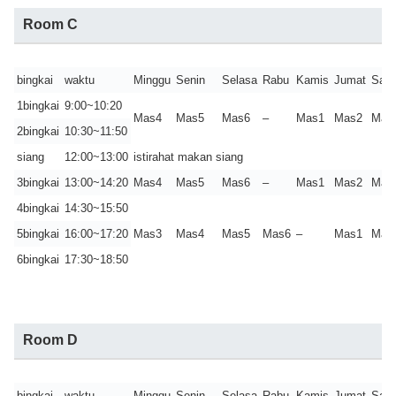
Room C
bingkai
waktu
Minggu
Senin
Selasa
Rabu
Kamis
Jumat
Sabt
1bingkai
9:00~10:20
Mas4
Mas5
Mas6
–
Mas1
Mas2
Mas
2bingkai
10:30~11:50
siang
12:00~13:00
istirahat makan siang
3bingkai
13:00~14:20
Mas4
Mas5
Mas6
–
Mas1
Mas2
Mas
4bingkai
14:30~15:50
5bingkai
16:00~17:20
Mas3
Mas4
Mas5
Mas6
–
Mas1
Mas
6bingkai
17:30~18:50
Room D
bingkai
waktu
Minggu
Senin
Selasa
Rabu
Kamis
Jumat
Sabt