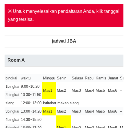
※ Untuk menyelesaikan pendaftaran Anda, klik tanggal
yang tersisa.
jadwal JBA
Room A
bingkai
waktu
Minggu
Senin
Selasa
Rabu
Kamis
Jumat
Sabt
1bingkai
9:00~10:20
Mas1
Mas2
Mas3
Mas4
Mas5
Mas6
–
2bingkai
10:30~11:50
siang
12:00~13:00
istirahat makan siang
3bingkai
13:00~14:20
Mas1
Mas2
Mas3
Mas4
Mas5
Mas6
–
4bingkai
14:30~15:50
5bingkai
16:00~17:20
–
Mas1
Mas2
Mas3
Mas4
Mas5
Mas